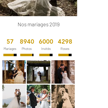
Nos mariages 2019
57
8940
6000
4298
Mariages
Photos
Invités
Roses